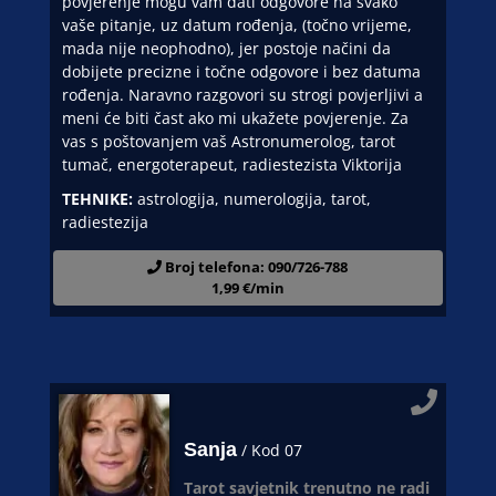
povjerenje mogu vam dati odgovore na svako
vaše pitanje, uz datum rođenja, (točno vrijeme,
mada nije neophodno), jer postoje načini da
dobijete precizne i točne odgovore i bez datuma
rođenja. Naravno razgovori su strogi povjerljivi a
meni će biti čast ako mi ukažete povjerenje. Za
vas s poštovanjem vaš Astronumerolog, tarot
tumač, energoterapeut, radiestezista Viktorija
TEHNIKE:
astrologija, numerologija, tarot,
radiestezija
Broj telefona: 090/726-788
1,99 €/min
Sanja
/ Kod 07
Tarot savjetnik trenutno ne radi