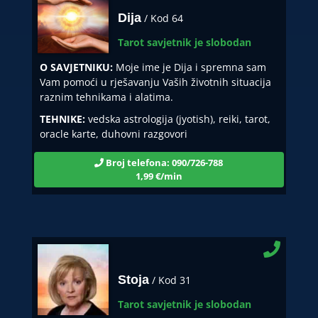
Dija
/ Kod 64
Tarot savjetnik je slobodan
O SAVJETNIKU:
Moje ime je Dija i spremna sam
Vam pomoći u rješavanju Vaših životnih situacija
raznim tehnikama i alatima.
TEHNIKE:
vedska astrologija (jyotish), reiki, tarot,
oracle karte, duhovni razgovori
Broj telefona: 090/726-788
1,99 €/min
Stoja
/ Kod 31
Tarot savjetnik je slobodan