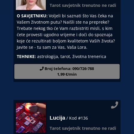
Tarot savjetnik trenutno ne radi
O SAVJETNIKU:
Voljeli bi saznati što Vas čeka na
Vašem životnom putu? Naišli ste na prepreke?
Trebate nekog tko će Vam razbistriti misli, s kim
ćete provesti ugodno vrijeme i doći do spoznaja
koje će rezultirati boljom kvalitetom Vaših života?
Javite se - tu sam za Vas, Vaša Lora.
TEHNIKE:
astrologija, tarot, životna trenerica
Broj telefona: 090/726-788
1,99 €/min
Lucija
/ Kod #136
Tarot savjetnik trenutno ne radi