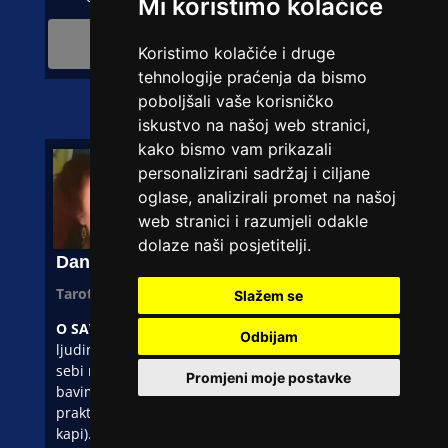
Mi koristimo kolačiće
Broj telefona: 090/726-788
Koristimo kolačiće i druge
1,99 €/min
tehnologije praćenja da bismo
poboljšali vaše korisničko
iskustvo na našoj web stranici,
kako bismo vam prikazali
personalizirani sadržaj i ciljane
oglase, analizirali promet na našoj
web stranici i razumjeli odakle
dolaze naši posjetitelji.
Daniela Svarogova
/ Kod 100
Tarot savjetnik trenutno ne radi
Slažem se
O SAVJETNIKU:
Moja životna misija je pomaganje
Odbijam
ljudima, kao iscjelitelj, savjetujući ih kako sami
sebi mogu pomoći. Uspješno se profesionalno
Promjeni moje postavke
bavim astrologijom, tarotom, numerologijom,
praktičar sam cvjetnih esencija dr. Baha (Bahove
kapi). U radu koristim i regresivnu terapiju, rune,