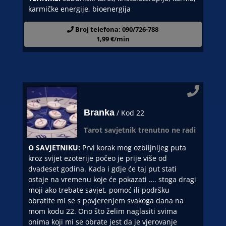
karmičke energije, bioenergija
Broj telefona: 090/726-788
1,99 €/min
Branka
/ Kod 22
Tarot savjetnik trenutno ne radi
O SAVJETNIKU:
Prvi korak mog ozbiljnijeg puta
kroz svijet ezoterije počeo je prije više od
dvadeset godina. Kada i gdje će taj put stati
ostaje na vremenu koje će pokazati …. stoga dragi
moji ako trebate savjet, pomoć ili podršku
obratite mi se s povjerenjem svakoga dana na
mom kodu 22. Ono što želim naglasiti svima
onima koji mi se obrate jest da je vjerovanje