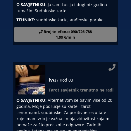
O SAVJETNIKU:
Ja sam Lucija i dugi niz godina
tumačim Sudbinske karte.
TEHNIKE:
sudbinske karte, anđeoske poruke
Broj telefona: 090/726-788
1,99 €/min
Iva
/ Kod 03
Tarot savjetnik trenutno ne radi
O SAVJETNIKU:
Alternativom se bavim vise od 20
godina. Moje područje su karte - tarot
Lenormand, sudbinske. Za pozitivne rezultate
koje imam vrlo je važna i moja vidovitost koja mi
pomaže za što preciznije odgovore. Zadnjih
godina, intenzivno se bavim energetskim