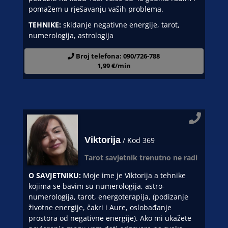
pomažem u rješavanju vaših problema.
TEHNIKE:
skidanje negativne energije, tarot,
numerologija, astrologija
Broj telefona: 090/726-788
1,99 €/min
Viktorija
/ Kod 369
Tarot savjetnik trenutno ne radi
O SAVJETNIKU:
Moje ime je Viktorija a tehnike
kojima se bavim su numerologija, astro-
numerologija, tarot, energoterapija, (podizanje
životne energije, čakri i Aure, oslobađanje
prostora od negativne energije). Ako mi ukažete