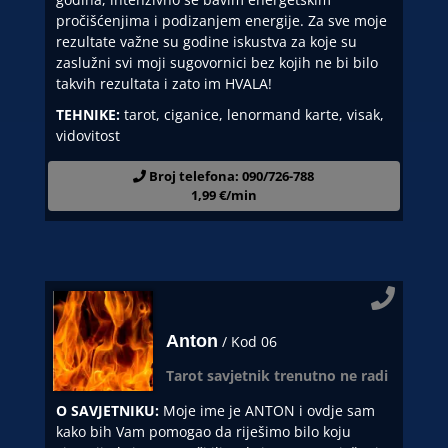
pročišćenjima i podizanjem energije. Za sve moje
rezultate važne su godine iskustva za koje su
zaslužni svi moji sugovornici bez kojih ne bi bilo
takvih rezultata i zato im HVALA!
TEHNIKE:
tarot, ciganice, lenormand karte, visak,
vidovitost
Broj telefona: 090/726-788
1,99 €/min
Anton
/ Kod 06
Tarot savjetnik trenutno ne radi
O SAVJETNIKU:
Moje ime je ANTON i ovdje sam
kako bih Vam pomogao da riješimo bilo koju