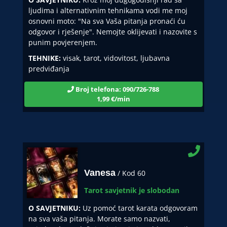
ljudima i alternativnim tehnikama vodi me moj
osnovni moto: "Na sva Vaša pitanja pronaći ću
odgovor i rješenje". Nemojte oklijevati i nazovite s
punim povjerenjem.
TEHNIKE:
visak, tarot, vidovitost, ljubavna
predviđanja
Broj telefona: 090/726-788
1,99 €/min
Vanesa
/ Kod 60
Tarot savjetnik je slobodan
O SAVJETNIKU:
Uz pomoć tarot karata odgovoram
na sva vaša pitanja. Morate samo nazvati,