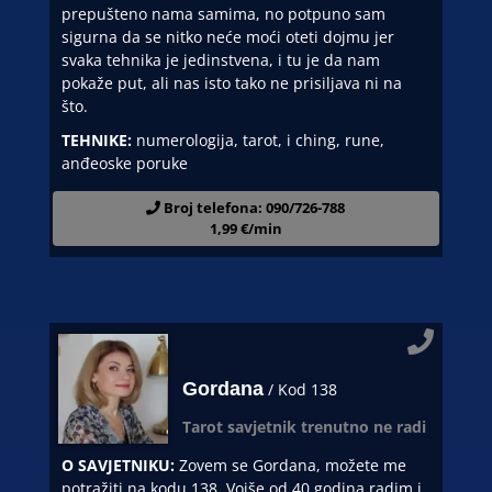
prepušteno nama samima, no potpuno sam
sigurna da se nitko neće moći oteti dojmu jer
svaka tehnika je jedinstvena, i tu je da nam
pokaže put, ali nas isto tako ne prisiljava ni na
što.
TEHNIKE:
numerologija, tarot, i ching, rune,
anđeoske poruke
Broj telefona: 090/726-788
1,99 €/min
Gordana
/ Kod 138
Tarot savjetnik trenutno ne radi
O SAVJETNIKU:
Zovem se Gordana, možete me
potražiti na kodu 138. Voiše od 40 godina radim i