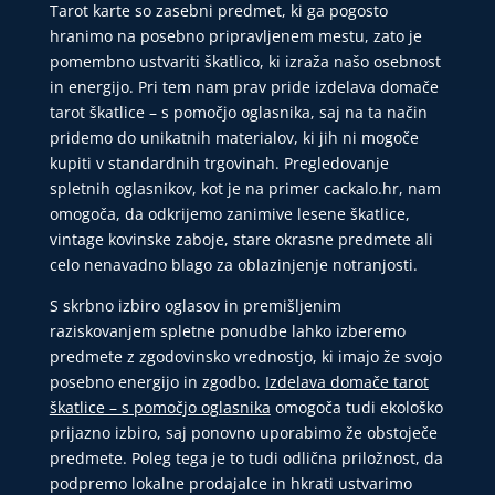
Tarot karte so zasebni predmet, ki ga pogosto
hranimo na posebno pripravljenem mestu, zato je
pomembno ustvariti škatlico, ki izraža našo osebnost
in energijo. Pri tem nam prav pride izdelava domače
tarot škatlice – s pomočjo oglasnika, saj na ta način
pridemo do unikatnih materialov, ki jih ni mogoče
kupiti v standardnih trgovinah. Pregledovanje
spletnih oglasnikov, kot je na primer cackalo.hr, nam
omogoča, da odkrijemo zanimive lesene škatlice,
vintage kovinske zaboje, stare okrasne predmete ali
celo nenavadno blago za oblazinjenje notranjosti.
S skrbno izbiro oglasov in premišljenim
raziskovanjem spletne ponudbe lahko izberemo
predmete z zgodovinsko vrednostjo, ki imajo že svojo
posebno energijo in zgodbo.
Izdelava domače tarot
škatlice – s pomočjo oglasnika
omogoča tudi ekološko
prijazno izbiro, saj ponovno uporabimo že obstoječe
predmete. Poleg tega je to tudi odlična priložnost, da
podpremo lokalne prodajalce in hkrati ustvarimo