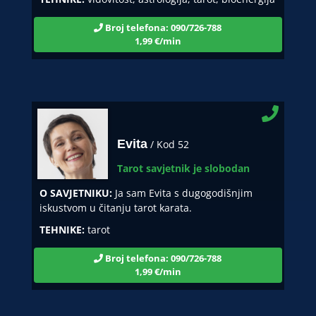
Broj telefona: 090/726-788
1,99 €/min
Evita
/ Kod 52
Tarot savjetnik je slobodan
O SAVJETNIKU:
Ja sam Evita s dugogodišnjim
iskustvom u čitanju tarot karata.
TEHNIKE:
tarot
Broj telefona: 090/726-788
1,99 €/min