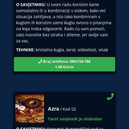
O SAVJETNIKU:
U svom radu koristim karte
samostalno ili u kombinaciji s viskom, kako već
situacija zahtijeva, a isto tako kombiniram s
kuglom ili koristim samo kuglu ovisno o pitanjima
na koja treba odgovoriti. Rado ću vam pomoći,
zato nazovite bez straha i dileme, jer ovdje sam
za vas.
TEHNIKE:
kristalna kugla, tarot, vidovitost, visak
Broj telefona: 090/726-788
1,99 €/min
Azra
/ Kod 02
Tarot savjetnik je slobodan
O SAVJETNIKU:
Kroz moj dugogodišnji rad sa