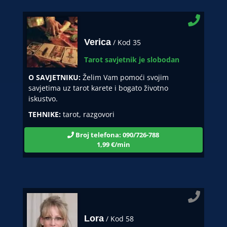
Verica
/ Kod 35
Tarot savjetnik je slobodan
O SAVJETNIKU:
Želim Vam pomoći svojim
savjetima uz tarot karete i bogato životno
iskustvo.
TEHNIKE:
tarot, razgovori
Broj telefona: 090/726-788
1,99 €/min
Lora
/ Kod 58