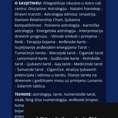
O SAVJETNIKU:
Višegodišnje iskustvo u Astro call
centru. Discipline: Astrologija - Natalni horoskop -
Dnevni tranziti - Astrologija odnosa: sinastrija,
Davison Relationship Chart, ljubavna
kompatibilnost - Poslovna astrologija - Karmička
astrologija - Energetska astrologija - Interpretacija
dnevnih prognoza. - Vilinski simboli i primjena -
Reiki - Terapija bojama - Anđeoske karte -
Iscjeljivanje anđeoskim energijama Tarot -
Tumačenje tarota - Marsejski tarot - Ciganski tarot
- Lenormand karte - Sudbinske karte - Psihološki
tarot - Ljubavni tarot - Gay tarot - Medicinski tarot
- Šamanski tarot - Cigančice. Analiza ljubavnih
potencijala i odnosa u tarotu, čitanje tarota na
dnevnom i godišnjem nivou uz primjenu Lunarno
- Solarnih tablica.
TEHNIKE:
astrologija, tarot, numerološki tarot,
visak, feng shui numerologija, anđeoski brojevi,
tumačenje snova, rune, kristali, reiki, terapija
bojama, anđeoske karte, iscjeljivanje anđeoskim
energijama