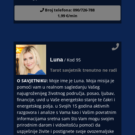
Broj telefona: 090/726-788
1,99 €/min
Luna
/ Kod 95
Tarot savjetnik trenutno ne radi
O SAVJETNIKU:
Moje ime je Luna. Moja misija je
pomoći vam u realnom sagledanju Vašeg
najugroženijeg životnog područja, posao, ljubav,
financije, uvid u Vaše energetsko stanje te čakri i
energetskog polja. u Svojih 15 godina aktivnih
razgovora i analize s Vama kao i Vašim povratnim
informacijama sretna sam što Vam mogu svojim
prirodnim darom i vidovitošću pomoći da
uspješnije živite i postignete svoje ovozemaljske