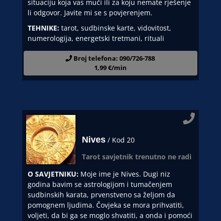
situaciju koja vas muči ili za koju nemate rješenje
li odgovor. Javite mi se s povjerenjem.
TEHNIKE:
tarot, sudbinske karte, vidovitost,
numerologija, energetski tretmani, rituali
Broj telefona: 090/726-788
1,99 €/min
Nives
/ Kod 20
Tarot savjetnik trenutno ne radi
O SAVJETNIKU:
Moje ime je Nives. Dugi niz
godina bavim se astrologijom i tumačenjem
sudbinskih karata, prvenstveno sa željom da
pomognem ljudima. Čovjeka se mora prihvatiti,
voljeti, da bi ga se moglo shvatiti, a onda i pomoći