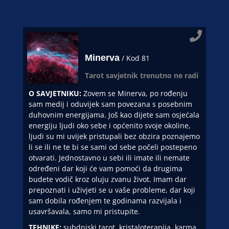
Minerva
/ Kod 81
Tarot savjetnik trenutno ne radi
O SAVJETNIKU:
Zovem se Minerva, po rođenju
sam medij i oduvijek sam povezana s posebnim
duhovnim energijama. Još kao dijete sam osjećala
energiju ljudi oko sebe i općenito svoje okoline,
ljudi su mi uvijek pristupali bez obzira poznajemo
li se ili ne te bi se sami od sebe počeli postepeno
otvarati. Jednostavno u sebi ili imate ili nemate
određeni dar koji će vam pomoći da drugima
budete vodič kroz oluju zvanu život. Imam dar
prepoznati i uživjeti se u vaše probleme, dar koji
sam dobila rođenjem te godinama razvijala i
usavršavala, samo mi pristupite.
TEHNIKE:
subdniski tarot, kristaloterapija, karma,