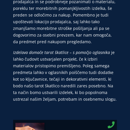
prodajalca in se podrobneje pozanimati o materialu,
poreklu ter morebitnih pomanjkljivostih izdelka, še
preden se odločimo za nakup. Pomembno je tudi
upoštevati lokacijo prodajalca, saj lahko tako
zmanjšamo morebitne stroške pošiljanja ali pa se
dogovorimo za osebni prevzem, kar nam omogoča,
da predmet pred nakupom pregledamo.
Izdelava domače tarot škatlice – s pomočjo oglasnika
je
lahko čudovit ustvarjalen projekt, če k izbiri
materialov pristopimo premišljeno. Poleg samega
predmeta lahko v oglasnikih poiščemo tudi dodatke
kot so ključavnice, tečaji in dekorativni elementi, ki
bodo našo tarot škatlico naredili zares posebno. Na
ta način bomo ustvarili izdelek, ki bo popolnoma
ustrezal našim željam, potrebam in osebnemu slogu.